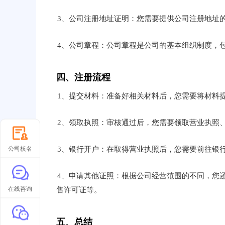
3、公司注册地址证明：您需要提供公司注册地址
4、公司章程：公司章程是公司的基本组织制度，
四、注册流程
1、提交材料：准备好相关材料后，您需要将材料
2、领取执照：审核通过后，您需要领取营业执照
公司核名
3、银行开户：在取得营业执照后，您需要前往银
4、申请其他证照：根据公司经营范围的不同，您
在线咨询
售许可证等。
五、总结