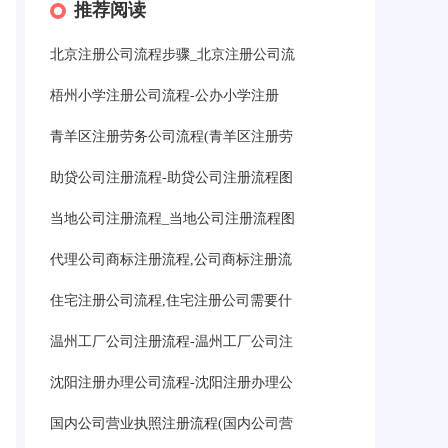
推荐阅读
北京注册公司流程步骤_北京注册公司流
梧州小学注册公司流程-公办小学注册
青羊区注册劳务公司流程(青羊区注册劳
助贷公司注册流程-助贷公司注册流程图
当地公司注册流程_当地公司注册流程图
代理公司商标注册流程,公司商标注册流
住宅注册公司流程,住宅注册公司需要什
温州工厂公司注册流程-温州工厂公司注
沈阳注册办理公司流程-沈阳注册办理公
国内公司营业执照注册流程(国内公司营