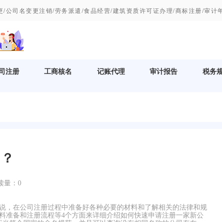
/公司名变更注销/劳务派遣/食品经营/建筑资质许可证办理/商标注册/审计
4
司注册
工商核名
记账代理
审计报告
税务
司？
读量：
0
说，在公司注册过程中准备好各种必要的材料和了解相关的法律和规
料准备和注册流程等4个方面来详细介绍如何快速申请注册一家新公