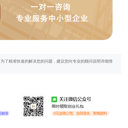
，为了精准快速的解决您的问题，建议您向专业的顾问说明详细情