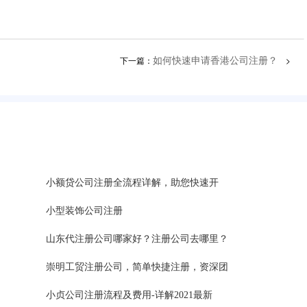
下一篇：
>
如何快速申请香港公司注册？
小额贷公司注册全流程详解，助您快速开
小型装饰公司注册
山东代注册公司哪家好？注册公司去哪里？
崇明工贸注册公司，简单快捷注册，资深团
小贞公司注册流程及费用-详解2021最新