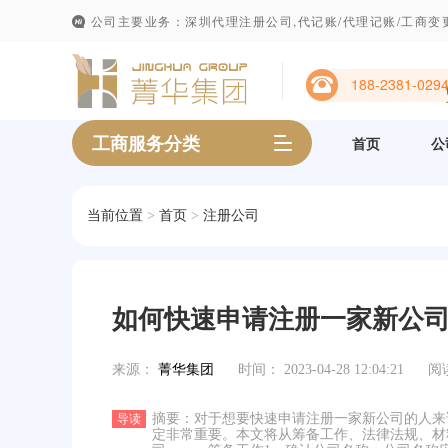
公司主要业务：深圳代理注册公司,代记账/代理记账/工商变更
188-2381-029
工商服务分类
首页
公
当前位置
>
首页
>
注册公司
如何快速申请注册一家新公
来源：
菁华集团
时间：
2023-04-28 12:04:21
阅
摘要：对于想要快速申请注册一家新公司的人来
导读
定非常重要。本文将从筹备工作、法律法规、材