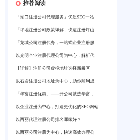
推荐阅读
「蛇口注册公司代理服务」优质SEO一站
「坪地注册公司政策详解，快速注册坪山
「龙城公司注册代办，一站式企业注册服
以光明企业注册代理公司为中心，解析代
【详解】注册公司虚拟地址选择新桥区
以石岩注册公司地址为中心，助你顺利成
「华富注册优惠」——开公司就选华富，
以企业注册为中心，打造更优化的SEO网站
以西丽代理注册公司排名哪家好？
以西丽公司注册为中心，快速高效办理公