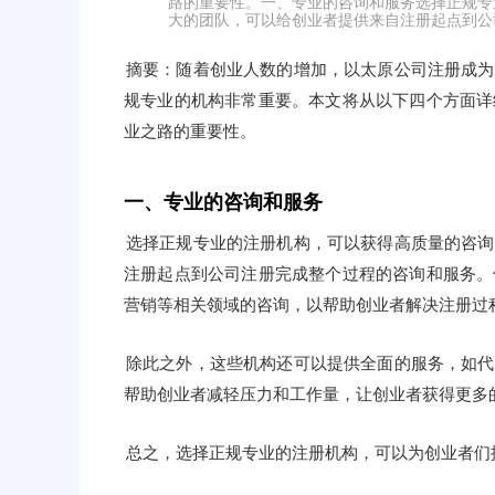
路的重要性。一、专业的咨询和服务选择正规专
大的团队，可以给创业者提供来自注册起点到公司
摘要：随着创业人数的增加，以太原公司注册成为
规专业的机构非常重要。本文将从以下四个方面详
业之路的重要性。
一、专业的咨询和服务
选择正规专业的注册机构，可以获得高质量的咨询
注册起点到公司注册完成整个过程的咨询和服务。
营销等相关领域的咨询，以帮助创业者解决注册过
除此之外，这些机构还可以提供全面的服务，如代
帮助创业者减轻压力和工作量，让创业者获得更多
总之，选择正规专业的注册机构，可以为创业者们