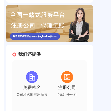
我们还提供
免费核名
注册公司
公司核名即可出结果
0元注册公司