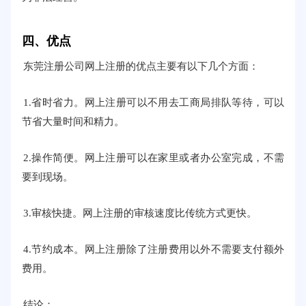
四、优点
东莞注册公司网上注册的优点主要有以下几个方面：
1.省时省力。网上注册可以不用去工商局排队等待，可以
节省大量时间和精力。
2.操作简便。网上注册可以在家里或者办公室完成，不需
要到现场。
3.审核快捷。网上注册的审核速度比传统方式更快。
4.节约成本。网上注册除了注册费用以外不需要支付额外
费用。
结论：