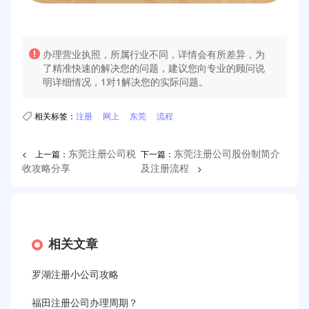
办理营业执照，所属行业不同，详情会有所差异，为
了精准快速的解决您的问题，建议您向专业的顾问说
明详细情况，1对1解决您的实际问题。
相关标签：
注册
网上
东莞
流程
< 上一篇：
下一篇：
东莞注册公司税
东莞注册公司股份制简介
>
收攻略分享
及注册流程
相关文章
罗湖注册小公司攻略
福田注册公司办理周期？