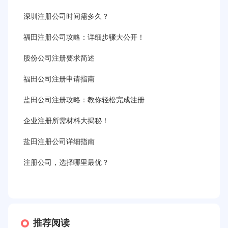
深圳注册公司时间需多久？
福田注册公司攻略：详细步骤大公开！
股份公司注册要求简述
福田公司注册申请指南
盐田公司注册攻略：教你轻松完成注册
企业注册所需材料大揭秘！
盐田注册公司详细指南
注册公司，选择哪里最优？
推荐阅读