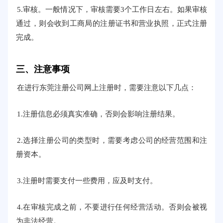
5.审核。一般情况下，审核需要3个工作日左右。如果审核
通过，则会收到工商局的注册证书和营业执照，正式注册
完成。
三、注意事项
在进行东莞注册公司网上注册时，需要注意以下几点：
1.注册信息必须真实准确，否则会影响注册结果。
2.选择注册公司的类型时，需要考虑公司的经营范围和注
册资本。
3.注册时需要支付一些费用，应及时支付。
4.在审核完成之前，不要进行任何经营活动。否则会被视
为非法经营。