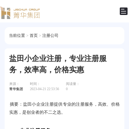
当前位置
>
首页
>
注册公司
盐田小企业注册，专业注册服
务，效率高，价格实惠
来源：
时间：
阅读量：
菁华集团
2023-04-21 22:53:56
0
摘要：盐田小企业注册提供专业的注册服务，高效、价格
实惠，是创业者的不二之选。