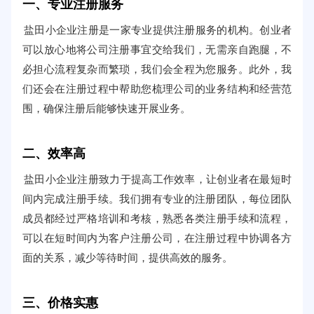
一、专业注册服务
盐田小企业注册是一家专业提供注册服务的机构。创业者
可以放心地将公司注册事宜交给我们，无需亲自跑腿，不
必担心流程复杂而繁琐，我们会全程为您服务。此外，我
们还会在注册过程中帮助您梳理公司的业务结构和经营范
围，确保注册后能够快速开展业务。
二、效率高
盐田小企业注册致力于提高工作效率，让创业者在最短时
间内完成注册手续。我们拥有专业的注册团队，每位团队
成员都经过严格培训和考核，熟悉各类注册手续和流程，
可以在短时间内为客户注册公司，在注册过程中协调各方
面的关系，减少等待时间，提供高效的服务。
三、价格实惠