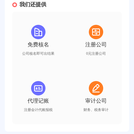
我们还提供
免费核名
注册公司
公司核名即可出结果
0元注册公司
代理记账
审计公司
注册会计代账报税
财务、税务审计