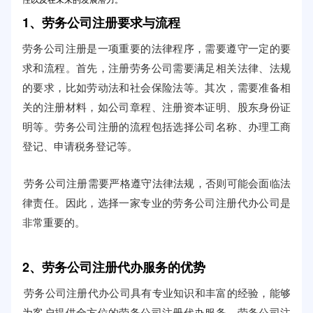
1、劳务公司注册要求与流程
劳务公司注册是一项重要的法律程序，需要遵守一定的要
求和流程。首先，注册劳务公司需要满足相关法律、法规
的要求，比如劳动法和社会保险法等。其次，需要准备相
关的注册材料，如公司章程、注册资本证明、股东身份证
明等。劳务公司注册的流程包括选择公司名称、办理工商
登记、申请税务登记等。
劳务公司注册需要严格遵守法律法规，否则可能会面临法
律责任。因此，选择一家专业的劳务公司注册代办公司是
非常重要的。
2、劳务公司注册代办服务的优势
劳务公司注册代办公司具有专业知识和丰富的经验，能够