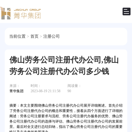
当前位置
>
首页
>
注册公司
佛山劳务公司注册代办公司,佛山
劳务公司注册代办公司多少钱
来源：
时间：
阅读量：
菁华集团
2023-08-19 21:11:58
90
摘要：本文主要围绕佛山劳务公司注册代办公司展开详细阐述。首先介绍
了劳务公司注册代办公司的概念和重要性，接着从四个方面进行了详细的
阐述：劳务公司注册要求与流程、劳务公司注册代办服务的优势、佛山劳
务公司注册代办公司的选择与评估、佛山劳务公司注册代办公司的发展前
景。最后对全文进行总结归纳，指出了佛山劳务公司注册代办公司的重要
性以及在未来的发展潜力。