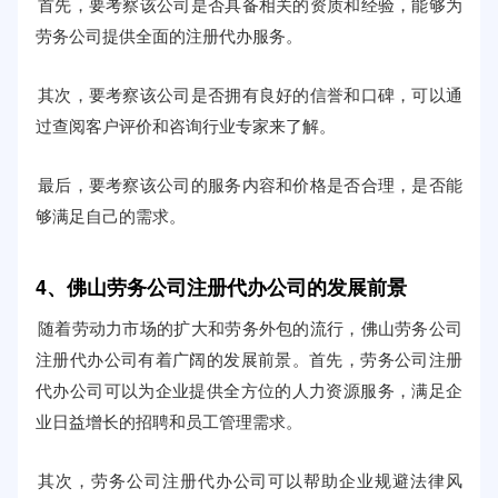
首先，要考察该公司是否具备相关的资质和经验，能够为
劳务公司提供全面的注册代办服务。
其次，要考察该公司是否拥有良好的信誉和口碑，可以通
过查阅客户评价和咨询行业专家来了解。
最后，要考察该公司的服务内容和价格是否合理，是否能
够满足自己的需求。
4、佛山劳务公司注册代办公司的发展前景
随着劳动力市场的扩大和劳务外包的流行，佛山劳务公司
注册代办公司有着广阔的发展前景。首先，劳务公司注册
代办公司可以为企业提供全方位的人力资源服务，满足企
业日益增长的招聘和员工管理需求。
其次，劳务公司注册代办公司可以帮助企业规避法律风