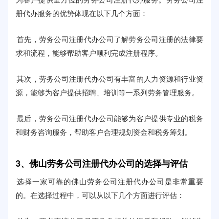
为客户提供全方位的劳务公司注册代办服务。劳务公司注
册代办服务的优势体现在以下几个方面：
首先，劳务公司注册代办公司了解劳务公司注册的法律要
求和流程，能够帮助客户顺利完成注册程序。
其次，劳务公司注册代办公司有丰富的人力资源和行业资
源，能够为客户提供招聘、培训等一系列劳务管理服务。
最后，劳务公司注册代办公司能够为客户提供专业的税务
和财务咨询服务，帮助客户合理规划资金和税务筹划。
3、佛山劳务公司注册代办公司的选择与评估
选择一家可靠的佛山劳务公司注册代办公司是非常重要
的。在选择过程中，可以从以下几个方面进行评估：