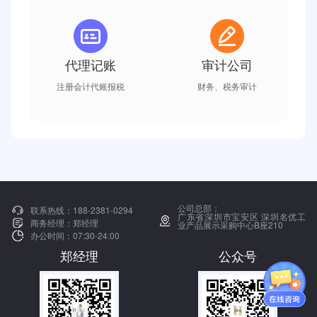
代理记账
审计公司
注册会计代账报税
财务、税务审计
公司总部：
联系热线：
188-2381-0294
广东省深圳市宝安区 深圳名优工
商务经理：
郑经理
业产品展示采购中心B座210
办公时间：
07:30-24:00
郑经理
公众号