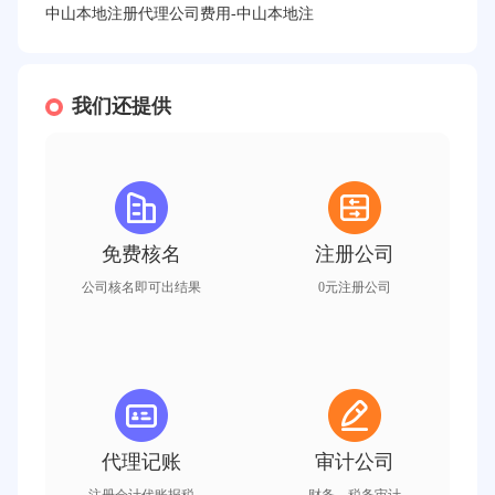
中山本地注册代理公司费用-中山本地注
我们还提供
免费核名
注册公司
公司核名即可出结果
0元注册公司
代理记账
审计公司