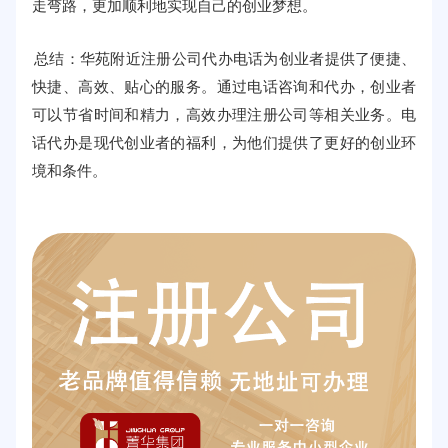
走弯路，更加顺利地实现自己的创业梦想。
总结：华苑附近注册公司代办电话为创业者提供了便捷、
快捷、高效、贴心的服务。通过电话咨询和代办，创业者
可以节省时间和精力，高效办理注册公司等相关业务。电
话代办是现代创业者的福利，为他们提供了更好的创业环
境和条件。