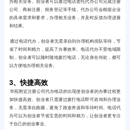
办相关业务。创业者可以通过电话委托代办公司完成注册
公司、商标注册、税务登记等手续。代办公司会根据企业
的具体需求和要求，办理相关业务，并及时反馈办理进展
和结果。
通过电话代办，创业者无需亲自到办理机构排队等待，节
省了时间和精力，提高了办事效率。电话代办不受地域限
制，创业者可以随时随地拨打电话，无论身在何处，都可
以方便地办理相关业务。
3、快捷高效
华苑附近注册公司代办电话的出现使创业者的办事过程更
加快捷高效。创业者只需通过拨打电话即可咨询和办理业
务，无需亲自跑腿，避免了路途奔波和等待时间。电话代
办可以为创业者节省宝贵的时间和精力，让创业者更专注
于自己的创业事业。