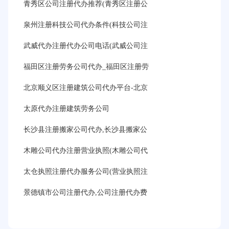
青秀区公司注册代办推荐(青秀区注册公
泉州注册科技公司代办条件(科技公司注
武威代办注册代办公司电话(武威公司注
福田区注册劳务公司代办_福田区注册劳
北京顺义区注册建筑公司代办平台-北京
太原代办注册建筑劳务公司
长沙县注册搬家公司代办,长沙县搬家公
木雕公司代办注册营业执照(木雕公司代
太仓执照注册代办服务公司(营业执照注
景德镇市公司注册代办,公司注册代办费