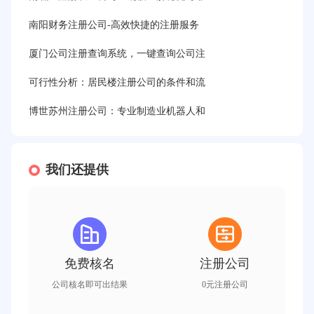
南阳财务注册公司-高效快捷的注册服务
厦门公司注册查询系统，一键查询公司注
可行性分析：居民楼注册公司的条件和流
博世苏州注册公司：专业制造业机器人和
我们还提供
免费核名
注册公司
公司核名即可出结果
0元注册公司