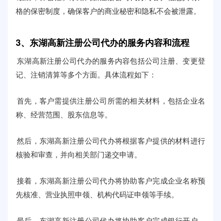
格的保密制度，确保客户的商业秘密和隐私不会被泄露。
3、东湖高新注册公司代办的服务内容和流程
东湖高新注册公司代办的服务内容包括公司注册、变更登
记、注销清算等多个方面。具体流程如下：
首先，客户需提供注册公司所需的相关材料，包括企业名
称、经营范围、股东信息等。
然后，东湖高新注册公司代办将根据客户提供的材料进行
核验和审查，并向相关部门递交申请。
接着，东湖高新注册公司代办将协助客户完成企业名称预
先核准、营业执照申领、机构代码证申领等手续。