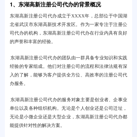
1、东湖高新注册公司代办的背景概况
东湖高新注册公司代办成立于XXXX年，总部位于中国湖
北省武汉市东湖高新技术开发区。作为一家专注于注册公
司代办的机构，东湖高新注册公司代办在行业内具有良好
的声誉和丰富的经验。
东湖高新注册公司代办的团队由一群具备专业知识和实践
经验的专家组成。他们对注册公司的流程和法律法规有深
入的了解，能够为客户提供全方位、高效率的注册公司代
办服务。
东湖高新注册公司代办的服务对象主要是创业者、企事业
单位以及各种组织机构。无论是个人创业还是公司迁址，
无论是小微企业还是大型企业，东湖高新注册公司代办都
能提供针对性的解决方案。