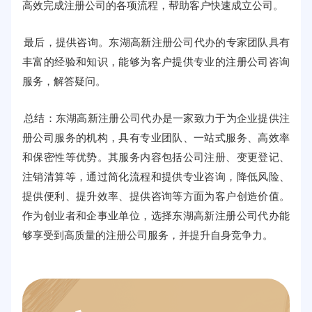
高效完成注册公司的各项流程，帮助客户快速成立公司。
最后，提供咨询。东湖高新注册公司代办的专家团队具有
丰富的经验和知识，能够为客户提供专业的注册公司咨询
服务，解答疑问。
总结：东湖高新注册公司代办是一家致力于为企业提供注
册公司服务的机构，具有专业团队、一站式服务、高效率
和保密性等优势。其服务内容包括公司注册、变更登记、
注销清算等，通过简化流程和提供专业咨询，降低风险、
提供便利、提升效率、提供咨询等方面为客户创造价值。
作为创业者和企事业单位，选择东湖高新注册公司代办能
够享受到高质量的注册公司服务，并提升自身竞争力。