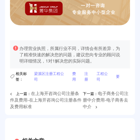
办理营业执照，所属行业不同，详情会有所差异，为
了精准快速的解决您的问题，建议您向专业的顾问说
明详细情况，1对1解决您的实际问题。
相关标
梁溪区注册工程公
费
注
工程公
要
签：
司
用
册
司
< 上一篇：
下一篇：
在上海开咨询公司注册条
电子商务公司注
件及费用-在上海开咨询公司注册条件
册中介费用-电子商务去
>
及费用标准
中介