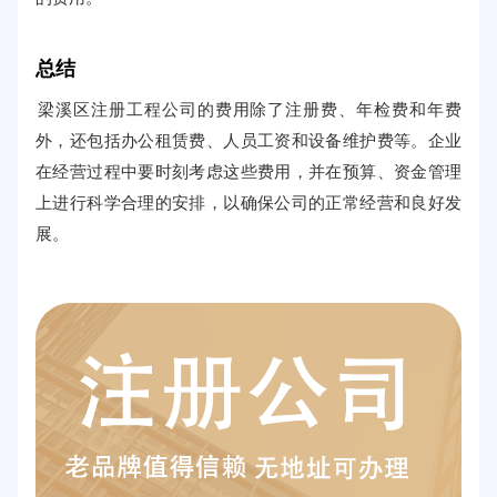
总结
梁溪区注册工程公司的费用除了注册费、年检费和年费
外，还包括办公租赁费、人员工资和设备维护费等。企业
在经营过程中要时刻考虑这些费用，并在预算、资金管理
上进行科学合理的安排，以确保公司的正常经营和良好发
展。