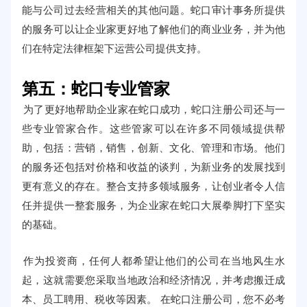
能与公司过去经营相关的其他问题。蛇口审计事务所提供
的服务可以让企业家更好地了解他们的商业业务，并为他
们在特定法律框架下运营公司提供支持。
第五：蛇口专业管家
为了更好地帮助企业家在蛇口成功，蛇口注册公司还与一
些专业管家合作。这些管家可以在许多不同领域提供帮
助，包括：营销，销售，创新、文化、管理和市场。他们
的服务还包括对价格和收益的谈判，为新业务的发展找到
更有意义的存在。整合支持多领域服务，让创业者令人信
任并提供一整套服务，为企业家在蛇口大展拳脚打下坚实
的基础。
作为投资商，任何人都希望让他们的公司在当地风生水
起，这就需要您采取当地政治和经济情况，并考虑搬迁成
本、员工聘用、税收等因素。 在蛇口注册公司，您不必考