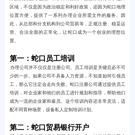
区域，不仅是因为政治稳定和利好政策，还因为蛇口地理
位置方便，提供了一系列办理企业所需文件的服务。因
此，从总部和分支机构到公司贸易等，正规注册、稳妥运
营、合法全面的正常化，让蛇口成为一个创业的理想位
置。
第一：蛇口员工培训
办理公司并不仅仅是注册公司。员工培训是关键且必不可
少的一步。如果公司不具备人力资源，不知道如何引领员
工，那么它注定会走向失败。蛇口注册公司通过提供员工
培训，对企业家和他们的员工进行规划和指导，帮助他们
成为一流的企业家和雇员。这个培训内容还非常灵活，适
配不同育种场景，设备私人定制培训计划。
第二：蛇口贸易银行开户