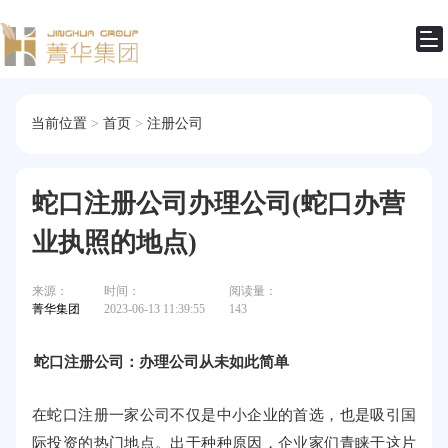
当前位置
>
首页
>
注册公司
蛇口注册公司办理公司(蛇口办营
业执照的地点)
来源：
时间：
阅读量：
菁华集团
2023-06-13 11:39:55
143
蛇口注册公司：办理公司从未如此简单
在蛇口注册一家公司不仅是中小企业的首选，也是吸引国
际投资的热门地点。出于种种原因，企业家们青睐于这片