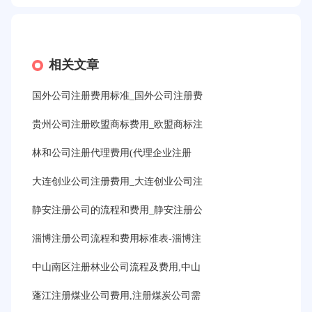
相关文章
国外公司注册费用标准_国外公司注册费
贵州公司注册欧盟商标费用_欧盟商标注
林和公司注册代理费用(代理企业注册
大连创业公司注册费用_大连创业公司注
静安注册公司的流程和费用_静安注册公
淄博注册公司流程和费用标准表-淄博注
中山南区注册林业公司流程及费用,中山
蓬江注册煤业公司费用,注册煤炭公司需