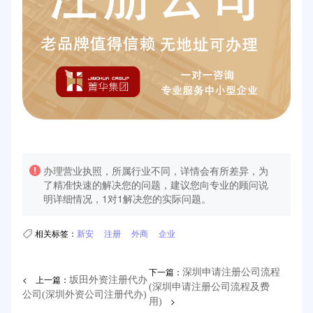
办理营业执照，所属行业不同，详情会有所差异，为
了精准快速的解决您的问题，建议您向专业的顾问说
明详细情况，1对1解决您的实际问题。
相关标签：
新安
注册
外商
企业
下一篇：
深圳申请注册公司流程
< 上一篇：
坂田外资注册代办
(深圳申请注册公司流程及费
公司(深圳外资公司注册代办)
>
用)