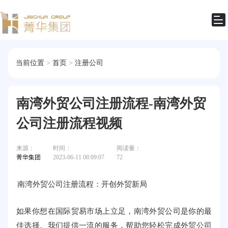
当前位置
>
首页
>
注册公司
南湾外贸公司注册流程-南湾外贸
公司注册流程视频
来源：
时间：
阅读量：
菁华集团
2023-06-11 08:09:07
72
南湾外贸公司注册流程：开创外贸新局
如果你想在国际贸易市场上立足，南湾外贸公司是你的最
佳选择。我们提供一流的服务，帮助您轻松完成外贸公司