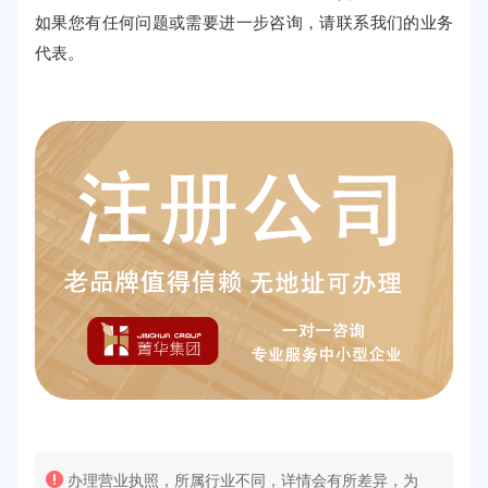
如果您有任何问题或需要进一步咨询，请联系我们的业务
代表。
办理营业执照，所属行业不同，详情会有所差异，为