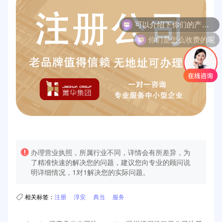
可以介绍下你们的产品么
你们是怎么收费的呢
办理营业执照，所属行业不同，详情会有所差异，为
了精准快速的解决您的问题，建议您向专业的顾问说
明详细情况，1对1解决您的实际问题。
相关标签：
注册
淳安
典当
服务