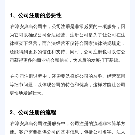
1、公司注册的必要性
在淳安典当公司中，公司注册是非常必要的一项服务，因
为它可以确保公司合法经营。注册公司是为了让公司在法
律框架下经营，而合法经营不仅符合国家法律法规规定，
还能得到更多的信任和支持。同时，公司注册也可以使公
司获得更多的商业机会和信誉，为以后的发展打下基础。
在公司注册过程中，还需要选择好公司的名称、经营范围
等细节问题，以体现公司的特色和优势，这样才能让公司
更快地发展壮大。
2、公司注册的流程
在淳安典当公司注册服务中，公司注册的流程非常简单方
便。客户需要提供公司的基本信息，包括公司名字、法人