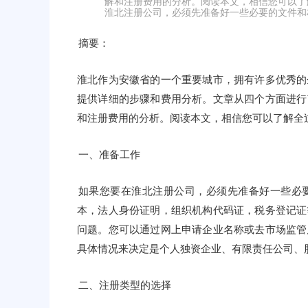
解和注册费用的分析。阅读本文，相信您可以了
淮北注册公司，必须先准备好一些必要的文件和材
摘要：
淮北作为安徽省的一个重要城市，拥有许多优秀的
提供详细的步骤和费用分析。文章从四个方面进行
和注册费用的分析。阅读本文，相信您可以了解全
一、准备工作
如果您要在淮北注册公司，必须先准备好一些必
本，法人身份证明，组织机构代码证，税务登记证
问题。您可以通过网上申请企业名称或去市场监管
具体情况来决定是个人独资企业、有限责任公司、
二、注册类型的选择