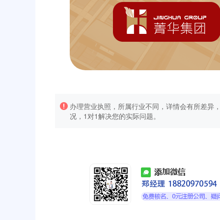
办理营业执照，所属行业不同，详情会有所差异
况，1对1解决您的实际问题。