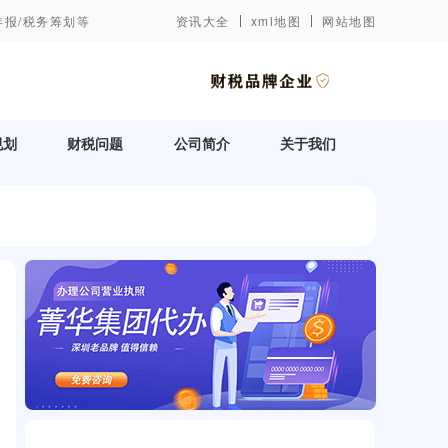
年报/税务筹划等
资讯大全
xml地图
网站地图
规划
财税问题
公司简介
关于我们