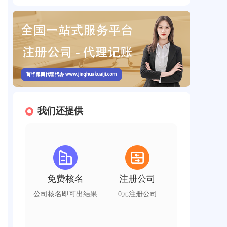
我们还提供
免费核名
注册公司
公司核名即可出结果
0元注册公司