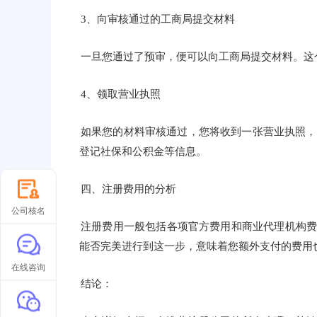
3、向审核通过的工商局提交材料
一旦您通过了预审，便可以向工商局提交材料。这
4、领取营业执照
如果您的材料审核通过，您将收到一张营业执照，
登记社保和公积金等信息。
四、注册费用的分析
公司核名
注册费用一般包括各项官方费用和商业代理机构费
能否完美进行到这一步，意味着您额外支付的费用
在线咨询
结论：