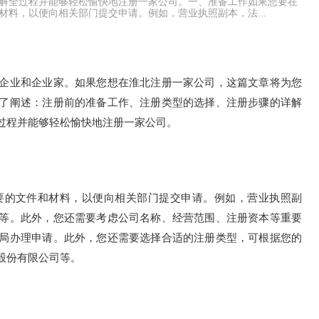
解全过程并能够轻松愉快地注册一家公司。一、准备工作如果您要在
料，以便向相关部门提交申请。例如，营业执照副本，法...
企业和企业家。如果您想在淮北注册一家公司，这篇文章将为您
了阐述：注册前的准备工作、注册类型的选择、注册步骤的详解
过程并能够轻松愉快地注册一家公司。
要的文件和材料，以便向相关部门提交申请。例如，营业执照副
等。此外，您还需要考虑公司名称、经营范围、注册资本等重要
局办理申请。此外，您还需要选择合适的注册类型，可根据您的
股份有限公司等。