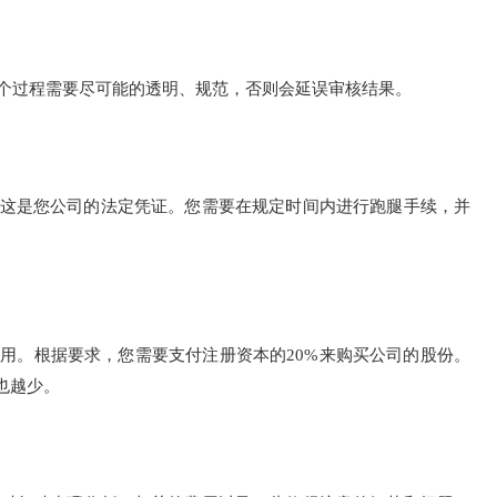
个过程需要尽可能的透明、规范，否则会延误审核结果。
这是您公司的法定凭证。您需要在规定时间内进行跑腿手续，并
用。根据要求，您需要支付注册资本的20%来购买公司的股份。
也越少。