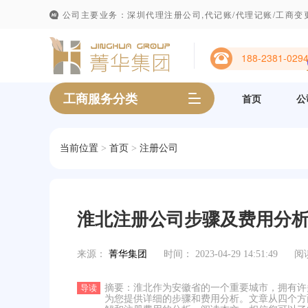
公司主要业务：深圳代理注册公司,代记账/代理记账/工商变更
188-2381-029
工商服务分类
首页
公
当前位置
>
首页
>
注册公司
淮北注册公司步骤及费用分
来源：
菁华集团
时间：
2023-04-29 14:51:49
阅
摘要：淮北作为安徽省的一个重要城市，拥有许
导读
为您提供详细的步骤和费用分析。文章从四个方