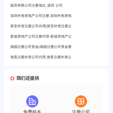
坂田有限公司注册地址_坂田 公司
深圳外资房地产公司注册,深圳外资房地
新安外资注册公司办理(新安外资注册公
新坡房地产公司注册代理-新坡房地产公
南园注册公司资金(南园注册公司资金要
海垦注册外资公司代理,海垦注册外资公
我们还提供
免费核名
注册公司