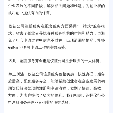
企业发展的不同阶段，解决相关问题和难题，为创业者的
成功创业提供有力的保障。
仪征公司注册服务在配套服务方面采用“一站式”服务模
式，省去了创业者寻找各种服务机构的时间和精力，也避
免了担心申请过程中信息不对称、出现遗漏的情况，能够
确保企业各项申请工作的高效稳妥。
因此，配套服务齐全也是仪征公司注册服务的一大优势。
综上所述，仪征公司注册服务价格实惠，快速办理，服务
质量高，配套服务齐全，能够帮助创业者在企业发展的初
期阶段解决繁琐的注册和申请流程，做到了快速、高效、
方便，为客户提供了极大的便利。我们相信，选择仪征公
司注册服务是创业者创业的明智选择。