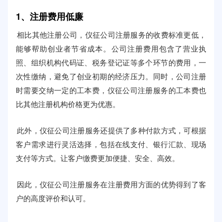
1、注册费用低廉
相比其他注册公司，仪征公司注册服务的收费标准更低，
能够帮助创业者节省成本。公司注册费用包含了营业执
照、组织机构代码证、税务登记证等多个环节的费用，一
次性缴纳，避免了创业初期的经济压力。同时，公司注册
时需要交纳一定的工本费，仪征公司注册服务的工本费也
比其他注册机构价格更为优惠。
此外，仪征公司注册服务还提供了多种付款方式，可根据
客户需求进行灵活选择，包括在线支付、银行汇款、现场
支付等方式。让客户缴费更加便捷、安全、高效。
因此，仪征公司注册服务在注册费用方面的优势得到了客
户的高度评价和认可。