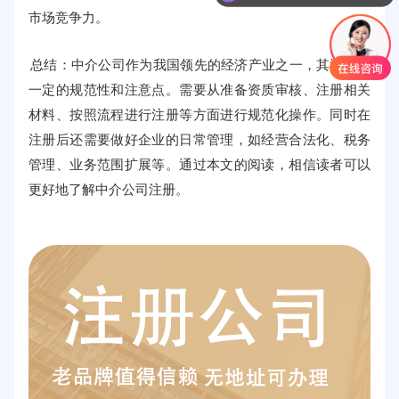
市场竞争力。
总结：中介公司作为我国领先的经济产业之一，其注册有
一定的规范性和注意点。需要从准备资质审核、注册相关
材料、按照流程进行注册等方面进行规范化操作。同时在
注册后还需要做好企业的日常管理，如经营合法化、税务
管理、业务范围扩展等。通过本文的阅读，相信读者可以
更好地了解中介公司注册。