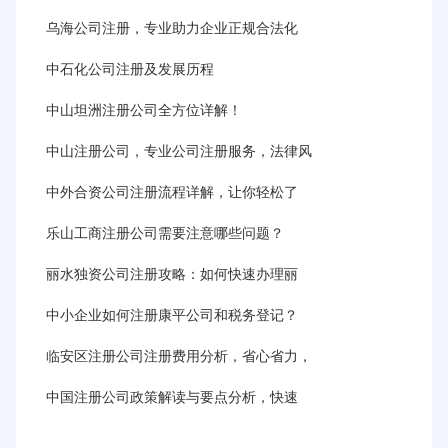
乌海公司注册，专业助力企业正规合法化
中石化公司注册及发展历程
中山坦洲注册公司全方位详解！
中山注册公司，专业公司注册服务，法律风
中外合资公司注册流程详解，让你轻松了
乐山工商注册公司需要注意哪些问题？
丽水独资公司注册攻略：如何快速办理丽
中小企业如何注册康平公司和税务登记？
临安区注册公司注册费用分析，省心省力，
中国注册公司政策解读与要点分析，快速