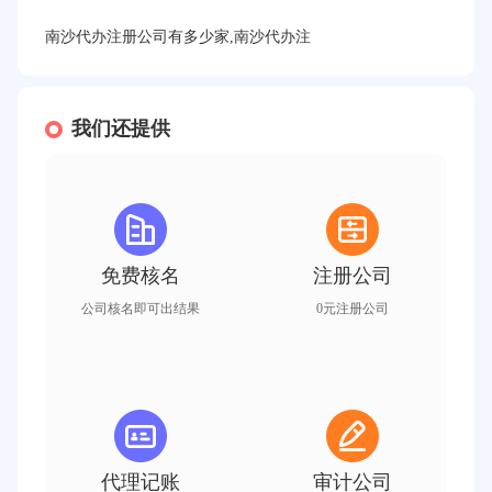
南沙代办注册公司有多少家,南沙代办注
我们还提供
免费核名
注册公司
公司核名即可出结果
0元注册公司
代理记账
审计公司